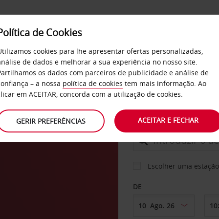
Política de Cookies
SERVIÇOS
EMPRESAS
SELF SERVICE
Utilizamos cookies para lhe apresentar ofertas personalizadas,
análise de dados e melhorar a sua experiência no nosso site.
Partilhamos os dados com parceiros de publicidade e análise de
confiança – a nossa
política de cookies
tem mais informação. Ao
CARRO
clicar em ACEITAR, concorda com a utilização de cookies.
ACEITAR E FECHAR
GERIR PREFERÊNCIAS
LEVANTAR EM
Escolher uma estação
DE