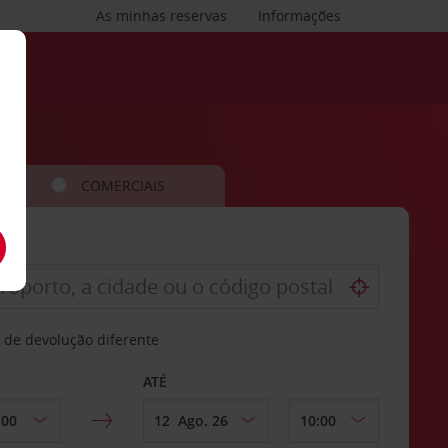
As minhas reservas
Informações
COMERCIAIS
 de devolução diferente
ATÉ