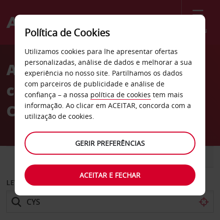
Menu
Política de Cookies
Welcome
Utilizamos cookies para lhe apresentar ofertas
to
personalizadas, análise de dados e melhorar a sua
Aluguer de
Avis
experiência no nosso site. Partilhamos os dados
com parceiros de publicidade e análise de
carros Aeroporto de
confiança – a nossa
política de cookies
tem mais
Cheyenne
informação. Ao clicar em ACEITAR, concorda com a
utilização de cookies.
GERIR PREFERÊNCIAS
CARRO
COMERCIAIS
ACEITAR E FECHAR
LEVANTAR EM