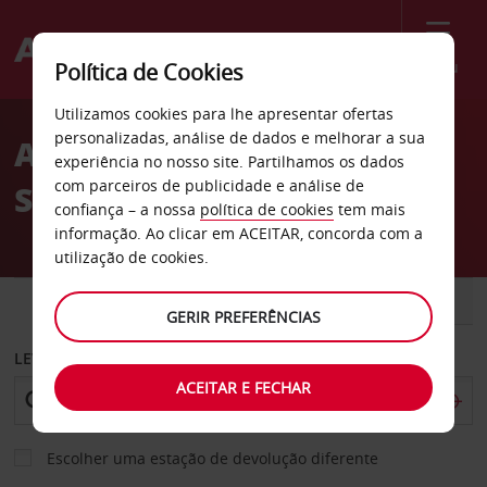
Menu
Política de Cookies
Welcome
Utilizamos cookies para lhe apresentar ofertas
to
personalizadas, análise de dados e melhorar a sua
Aluguer de carros
Avis
experiência no nosso site. Partilhamos os dados
com parceiros de publicidade e análise de
Sheboygan
confiança – a nossa
política de cookies
tem mais
informação. Ao clicar em ACEITAR, concorda com a
utilização de cookies.
CARRO
COMERCIAIS
GERIR PREFERÊNCIAS
LEVANTAR EM
ACEITAR E FECHAR
Escolher uma estação de devolução diferente