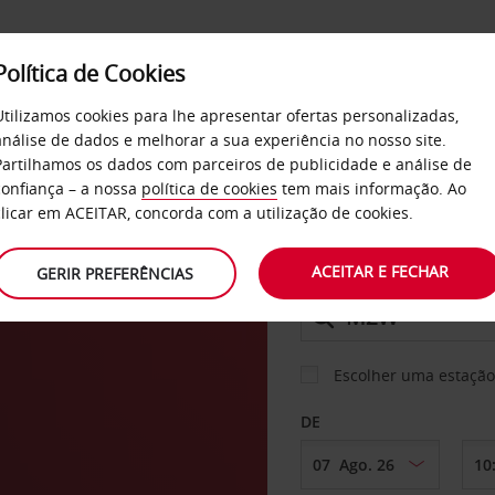
Política de Cookies
SERVIÇOS
EMPRESAS
SELF SERVICE
Utilizamos cookies para lhe apresentar ofertas personalizadas,
análise de dados e melhorar a sua experiência no nosso site.
Partilhamos os dados com parceiros de publicidade e análise de
confiança – a nossa
política de cookies
tem mais informação. Ao
CARRO
clicar em ACEITAR, concorda com a utilização de cookies.
ar
ACEITAR E FECHAR
GERIR PREFERÊNCIAS
LEVANTAR EM
Escolher uma estação
DE