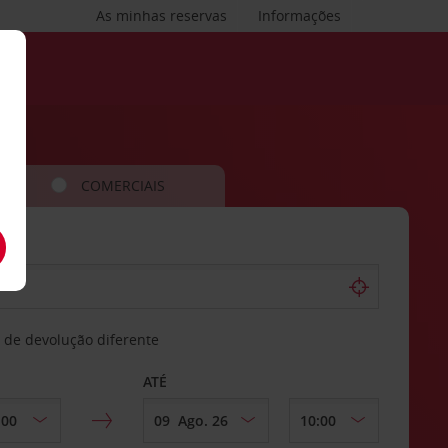
As minhas reservas
Informações
COMERCIAIS
 de devolução diferente
ATÉ