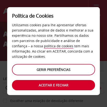
Menu
Política de Cookies
Welcome
Utilizamos cookies para lhe apresentar ofertas
to
personalizadas, análise de dados e melhorar a sua
Aluguer de carros este de
Avis
experiência no nosso site. Partilhamos os dados
com parceiros de publicidade e análise de
Appleton
confiança – a nossa
política de cookies
tem mais
informação. Ao clicar em ACEITAR, concorda com a
utilização de cookies.
CARRO
COMERCIAIS
GERIR PREFERÊNCIAS
LEVANTAR EM
ACEITAR E FECHAR
Escolher uma estação de devolução diferente