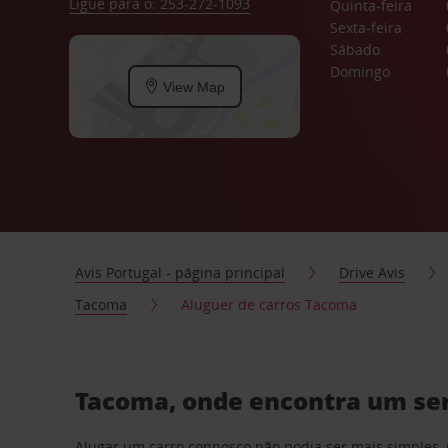
Ligue para o: 253-272-1093
Quinta-feira
Sexta-feira
Sábado
Domingo
View Map
Avis Portugal - página principal
Drive Avis
Tacoma
Aluguer de carros Tacoma
Tacoma, onde encontra um ser
Alugar um carro connosco não podia ser mais simples, 