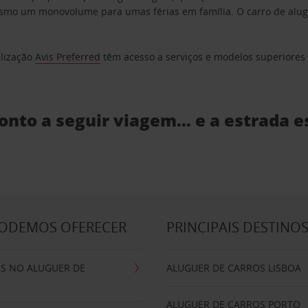
o um monovolume para umas férias em família. O carro de aluguer
elização
Avis Preferred
têm acesso a serviços e modelos superiores e
ronto a seguir viagem… e a estrada e
PODEMOS OFERECER
PRINCIPAIS DESTINO
IS NO ALUGUER DE
ALUGUER DE CARROS LISBOA
ALUGUER DE CARROS PORTO