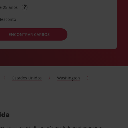
e 25 anos
desconto
ENCONTRAR CARROS
Estados Unidos
Washington
ida
proveitar a sua estadia ao máximo. Independentemente