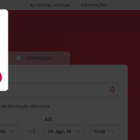
As minhas reservas
Informações
COMERCIAIS
 de devolução diferente
ATÉ