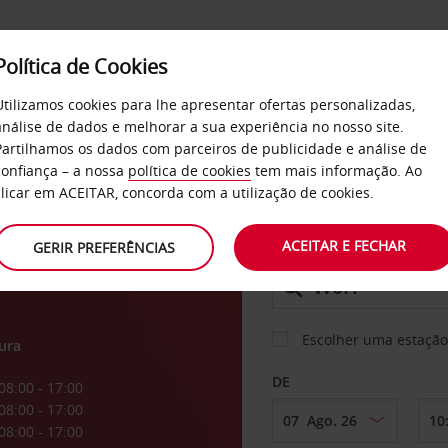
Política de Cookies
SERVIÇOS
EMPRESAS
SELF SERVICE
Utilizamos cookies para lhe apresentar ofertas personalizadas,
análise de dados e melhorar a sua experiência no nosso site.
Partilhamos os dados com parceiros de publicidade e análise de
os
confiança – a nossa
política de cookies
tem mais informação. Ao
CARRO
clicar em ACEITAR, concorda com a utilização de cookies.
ACEITAR E FECHAR
GERIR PREFERÊNCIAS
LEVANTAR EM
Escolher uma estação
ura
DE
08:00 - 17:00
08:00 - 17:00
08:00 - 17:00