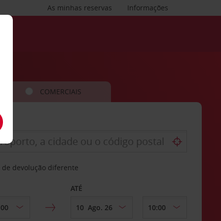
As minhas reservas
Informações
COMERCIAIS
 de devolução diferente
ATÉ