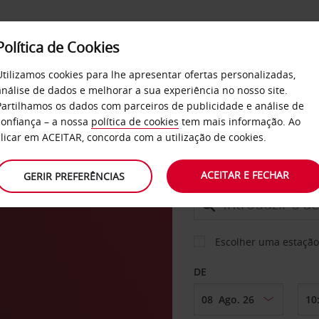
Política de Cookies
SERVIÇOS
EMPRESAS
SELF SERVICE
Utilizamos cookies para lhe apresentar ofertas personalizadas,
análise de dados e melhorar a sua experiência no nosso site.
Partilhamos os dados com parceiros de publicidade e análise de
os
confiança – a nossa
política de cookies
tem mais informação. Ao
CARRO
clicar em ACEITAR, concorda com a utilização de cookies.
ACEITAR E FECHAR
GERIR PREFERÊNCIAS
LEVANTAR EM
Escolher uma estação
DE