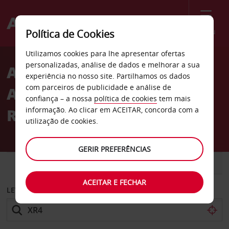
Menu
Política de Cookies
Welcome
Utilizamos cookies para lhe apresentar ofertas
to
personalizadas, análise de dados e melhorar a sua
Aluguer de carros
Avis
experiência no nosso site. Partilhamos os dados
com parceiros de publicidade e análise de
Avis Midlothian em
confiança – a nossa
política de cookies
tem mais
Richmond
informação. Ao clicar em ACEITAR, concorda com a
utilização de cookies.
GERIR PREFERÊNCIAS
CARRO
COMERCIAIS
ACEITAR E FECHAR
LEVANTAR EM