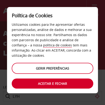
Menu
Política de Cookies
Welcome
Utilizamos cookies para lhe apresentar ofertas
to
personalizadas, análise de dados e melhorar a sua
Aluguer de
Avis
experiência no nosso site. Partilhamos os dados
com parceiros de publicidade e análise de
carros Aeroporto de
confiança – a nossa
política de cookies
tem mais
Lynchburg
informação. Ao clicar em ACEITAR, concorda com a
utilização de cookies.
GERIR PREFERÊNCIAS
CARRO
COMERCIAIS
ACEITAR E FECHAR
LEVANTAR EM