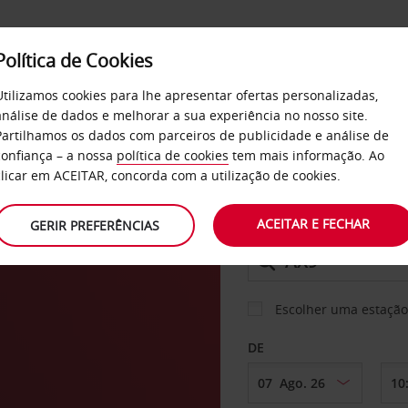
Política de Cookies
SERVIÇOS
EMPRESAS
SELF SERVICE
Utilizamos cookies para lhe apresentar ofertas personalizadas,
análise de dados e melhorar a sua experiência no nosso site.
Partilhamos os dados com parceiros de publicidade e análise de
confiança – a nossa
política de cookies
tem mais informação. Ao
CARRO
clicar em ACEITAR, concorda com a utilização de cookies.
ia
ACEITAR E FECHAR
GERIR PREFERÊNCIAS
LEVANTAR EM
Escolher uma estação
DE