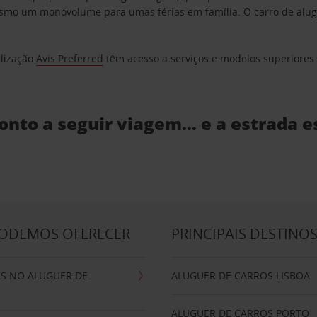
o um monovolume para umas férias em família. O carro de aluguer
elização
Avis Preferred
têm acesso a serviços e modelos superiores e
ronto a seguir viagem… e a estrada e
PODEMOS OFERECER
PRINCIPAIS DESTINO
IS NO ALUGUER DE
ALUGUER DE CARROS LISBOA
ALUGUER DE CARROS PORTO