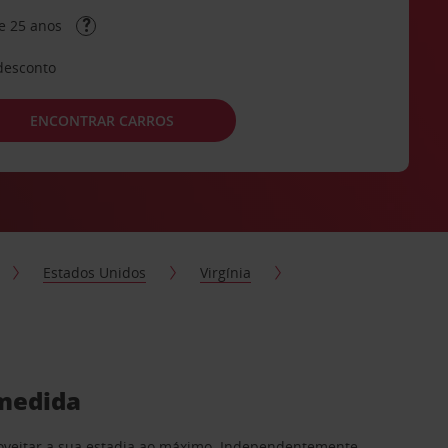
e 25 anos
desconto
ENCONTRAR CARROS
Estados Unidos
Virgínia
 medida
proveitar a sua estadia ao máximo. Independentemente