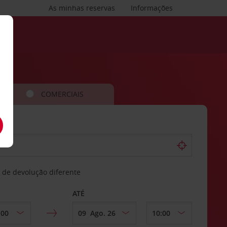
As minhas reservas
Informações
COMERCIAIS
 de devolução diferente
ATÉ