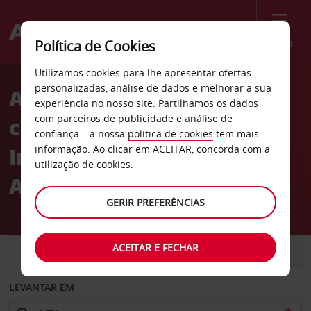
Menu
Política de Cookies
Welcome
Utilizamos cookies para lhe apresentar ofertas
to
personalizadas, análise de dados e melhorar a sua
Aluguer de
Avis
experiência no nosso site. Partilhamos os dados
com parceiros de publicidade e análise de
carros Aeroporto
confiança – a nossa
política de cookies
tem mais
Internacional de
informação. Ao clicar em ACEITAR, concorda com a
utilização de cookies.
Alexandria
GERIR PREFERÊNCIAS
ACEITAR E FECHAR
CARRO
COMERCIAIS
LEVANTAR EM