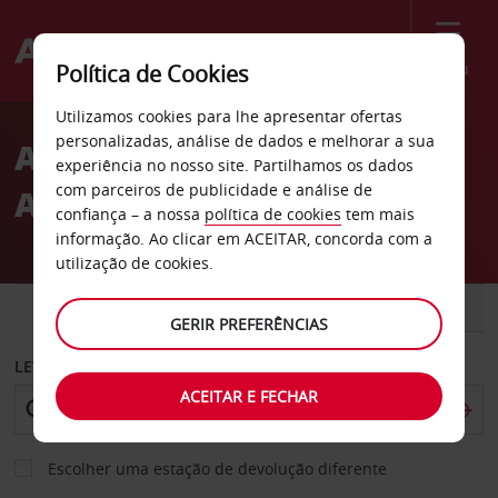
Menu
Política de Cookies
Welcome
Utilizamos cookies para lhe apresentar ofertas
to
personalizadas, análise de dados e melhorar a sua
Aluguer de carros
Avis
experiência no nosso site. Partilhamos os dados
com parceiros de publicidade e análise de
Aeroporto Tri-State
confiança – a nossa
política de cookies
tem mais
informação. Ao clicar em ACEITAR, concorda com a
utilização de cookies.
CARRO
COMERCIAIS
GERIR PREFERÊNCIAS
LEVANTAR EM
ACEITAR E FECHAR
Escolher uma estação de devolução diferente