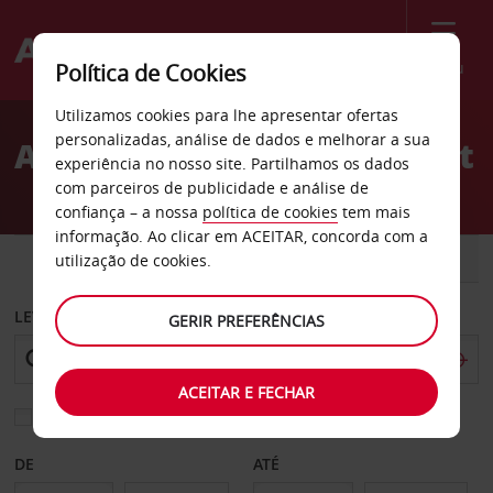
Menu
Política de Cookies
Welcome
Utilizamos cookies para lhe apresentar ofertas
to
personalizadas, análise de dados e melhorar a sua
Aluguer de carros Vermont
Avis
experiência no nosso site. Partilhamos os dados
com parceiros de publicidade e análise de
confiança – a nossa
política de cookies
tem mais
informação. Ao clicar em ACEITAR, concorda com a
CARRO
COMERCIAIS
utilização de cookies.
LEVANTAR EM
GERIR PREFERÊNCIAS
ACEITAR E FECHAR
Escolher uma estação de devolução diferente
DE
ATÉ