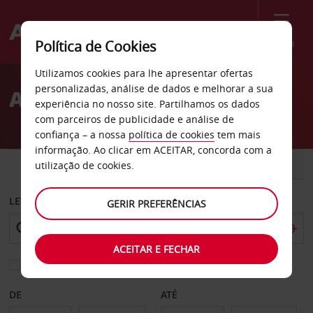
Menu
Política de Cookies
Welcome
Utilizamos cookies para lhe apresentar ofertas
to
personalizadas, análise de dados e melhorar a sua
Aluguer de carros Utah
Avis
experiência no nosso site. Partilhamos os dados
com parceiros de publicidade e análise de
confiança – a nossa
política de cookies
tem mais
informação. Ao clicar em ACEITAR, concorda com a
CARRO
COMERCIAIS
utilização de cookies.
LEVANTAR EM
GERIR PREFERÊNCIAS
ACEITAR E FECHAR
Escolher uma estação de devolução diferente
DE
ATÉ