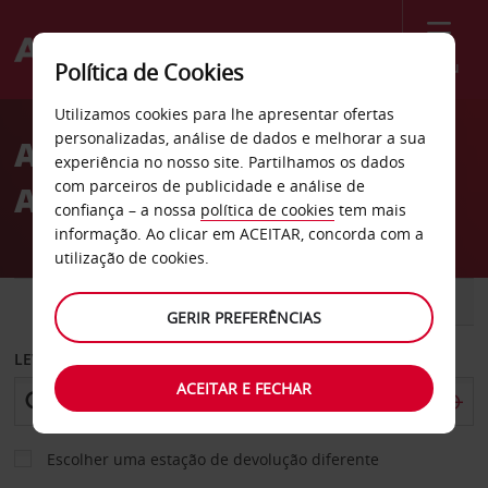
Menu
Política de Cookies
Welcome
Utilizamos cookies para lhe apresentar ofertas
to
personalizadas, análise de dados e melhorar a sua
Aluguer de carros
Avis
experiência no nosso site. Partilhamos os dados
com parceiros de publicidade e análise de
Aeroporto de Waco
confiança – a nossa
política de cookies
tem mais
informação. Ao clicar em ACEITAR, concorda com a
utilização de cookies.
CARRO
COMERCIAIS
GERIR PREFERÊNCIAS
LEVANTAR EM
ACEITAR E FECHAR
Escolher uma estação de devolução diferente