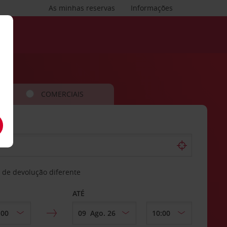
As minhas reservas
Informações
COMERCIAIS
 de devolução diferente
ATÉ