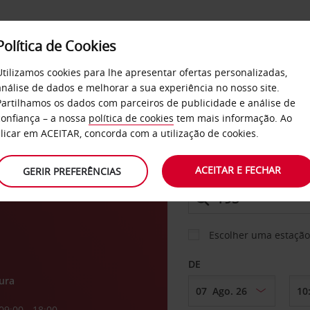
Política de Cookies
SERVIÇOS
EMPRESAS
SELF SERVICE
Utilizamos cookies para lhe apresentar ofertas personalizadas,
análise de dados e melhorar a sua experiência no nosso site.
Partilhamos os dados com parceiros de publicidade e análise de
os
confiança – a nossa
política de cookies
tem mais informação. Ao
CARRO
clicar em ACEITAR, concorda com a utilização de cookies.
n
ACEITAR E FECHAR
GERIR PREFERÊNCIAS
LEVANTAR EM
Escolher uma estação
DE
ura
09:00 - 18:00