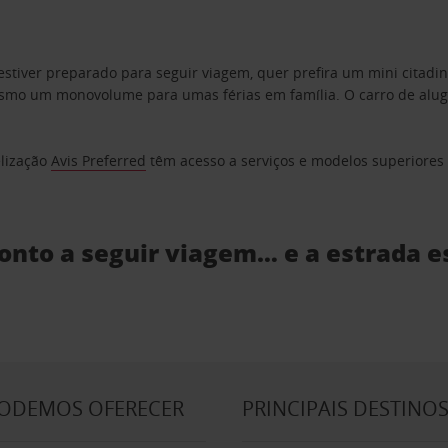
estiver preparado para seguir viagem, quer prefira um mini citad
o um monovolume para umas férias em família. O carro de aluguer
elização
Avis Preferred
têm acesso a serviços e modelos superiores e
ronto a seguir viagem… e a estrada e
PODEMOS OFERECER
PRINCIPAIS DESTINO