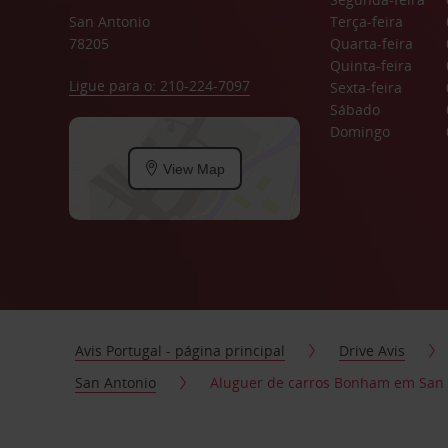
San Antonio
Terça-feira
78205
Quarta-feira
Quinta-feira
Ligue para o: 210-224-7097
Sexta-feira
Sábado
Domingo
View Map
Avis Portugal - página principal
Drive Avis
San Antonio
Aluguer de carros Bonham em San