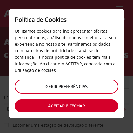
Menu
Política de Cookies
Welcome
Utilizamos cookies para lhe apresentar ofertas
to
personalizadas, análise de dados e melhorar a sua
Aluguer de
Avis
experiência no nosso site. Partilhamos os dados
com parceiros de publicidade e análise de
carros Richardson no Texas
confiança – a nossa
política de cookies
tem mais
informação. Ao clicar em ACEITAR, concorda com a
utilização de cookies.
CARRO
COMERCIAIS
GERIR PREFERÊNCIAS
LEVANTAR EM
ACEITAR E FECHAR
Escolher uma estação de devolução diferente