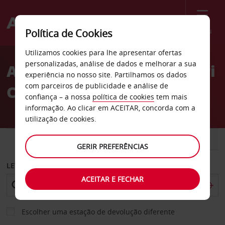
Menu
Política de Cookies
Welcome
Utilizamos cookies para lhe apresentar ofertas
to
personalizadas, análise de dados e melhorar a sua
Aluguer de carros Missouri
Avis
experiência no nosso site. Partilhamos os dados
com parceiros de publicidade e análise de
City
confiança – a nossa
política de cookies
tem mais
informação. Ao clicar em ACEITAR, concorda com a
utilização de cookies.
CARRO
COMERCIAIS
GERIR PREFERÊNCIAS
LEVANTAR EM
ACEITAR E FECHAR
Escolher uma estação de devolução diferente