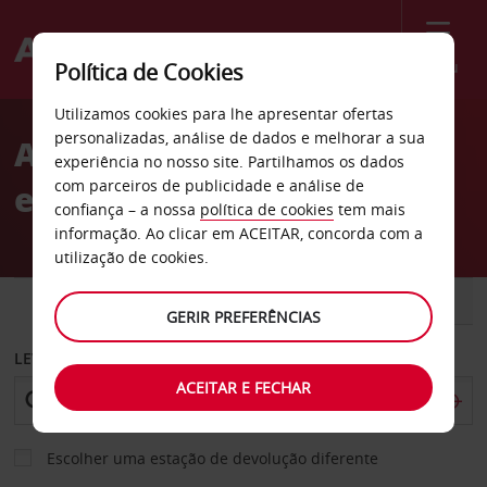
Menu
Política de Cookies
Welcome
Utilizamos cookies para lhe apresentar ofertas
to
personalizadas, análise de dados e melhorar a sua
Aluguer de carros Sears
Avis
experiência no nosso site. Partilhamos os dados
com parceiros de publicidade e análise de
em Lubbock
confiança – a nossa
política de cookies
tem mais
informação. Ao clicar em ACEITAR, concorda com a
utilização de cookies.
CARRO
COMERCIAIS
GERIR PREFERÊNCIAS
LEVANTAR EM
ACEITAR E FECHAR
Escolher uma estação de devolução diferente