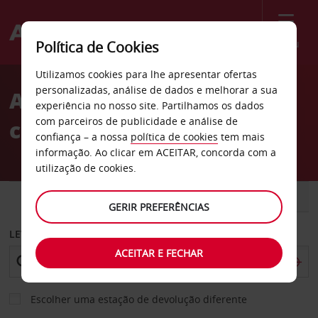
Menu
Política de Cookies
Welcome
Utilizamos cookies para lhe apresentar ofertas
to
personalizadas, análise de dados e melhorar a sua
Aluguer de
Avis
experiência no nosso site. Partilhamos os dados
com parceiros de publicidade e análise de
carros Lewisville
confiança – a nossa
política de cookies
tem mais
informação. Ao clicar em ACEITAR, concorda com a
utilização de cookies.
CARRO
COMERCIAIS
GERIR PREFERÊNCIAS
LEVANTAR EM
ACEITAR E FECHAR
Escolher uma estação de devolução diferente