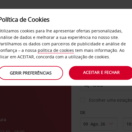
Política de Cookies
SERVIÇOS
EMPRESAS
SELF SERVICE
Utilizamos cookies para lhe apresentar ofertas personalizadas,
análise de dados e melhorar a sua experiência no nosso site.
Partilhamos os dados com parceiros de publicidade e análise de
confiança – a nossa
política de cookies
tem mais informação. Ao
CARRO
clicar em ACEITAR, concorda com a utilização de cookies.
ria
ACEITAR E FECHAR
GERIR PREFERÊNCIAS
LEVANTAR EM
Escolher uma estação
DE
ura
07:30 - 18:00