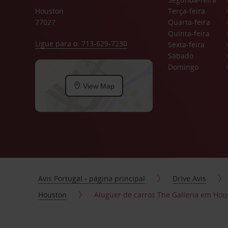
Houston
Terça-feira
77027
Quarta-feira
Quinta-feira
Ligue para o: 713-629-7230
Sexta-feira
Sábado
Domingo
View Map
Avis Portugal - página principal
Drive Avis
Houston
Aluguer de carros The Galleria em Hou