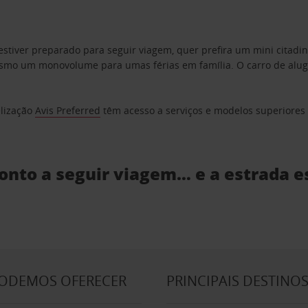
estiver preparado para seguir viagem, quer prefira um mini citad
o um monovolume para umas férias em família. O carro de aluguer
elização
Avis Preferred
têm acesso a serviços e modelos superiores e
ronto a seguir viagem… e a estrada e
PODEMOS OFERECER
PRINCIPAIS DESTINO