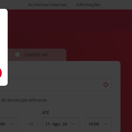
As minhas reservas
Informações
COMERCIAIS
 de devolução diferente
ATÉ