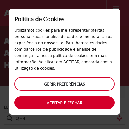
Menu
Política de Cookies
Welcome
Utilizamos cookies para lhe apresentar ofertas
to
personalizadas, análise de dados e melhorar a sua
Aluguer de carros
Avis
experiência no nosso site. Partilhamos os dados
com parceiros de publicidade e análise de
Avis North Loop em
confiança – a nossa
política de cookies
tem mais
Houston no Texas
informação. Ao clicar em ACEITAR, concorda com a
utilização de cookies.
GERIR PREFERÊNCIAS
CARRO
COMERCIAIS
ACEITAR E FECHAR
LEVANTAR EM