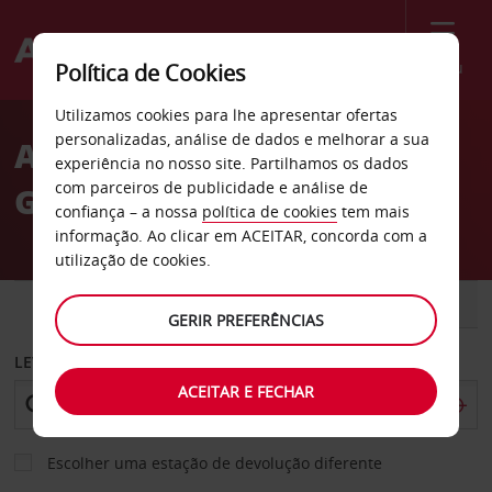
Menu
Política de Cookies
Welcome
Utilizamos cookies para lhe apresentar ofertas
to
personalizadas, análise de dados e melhorar a sua
Aluguer de carros sul de
Avis
experiência no nosso site. Partilhamos os dados
com parceiros de publicidade e análise de
Grand Prairie
confiança – a nossa
política de cookies
tem mais
informação. Ao clicar em ACEITAR, concorda com a
utilização de cookies.
CARRO
COMERCIAIS
GERIR PREFERÊNCIAS
LEVANTAR EM
ACEITAR E FECHAR
Escolher uma estação de devolução diferente