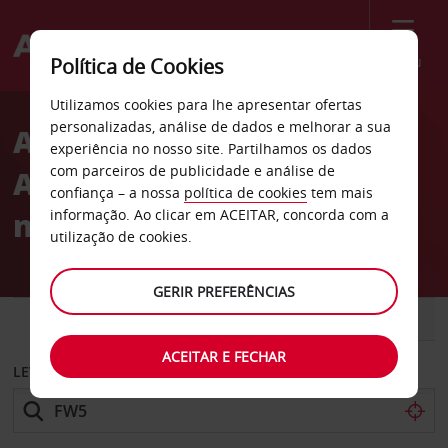
Menu
Política de Cookies
Welcome
Utilizamos cookies para lhe apresentar ofertas
to
personalizadas, análise de dados e melhorar a sua
Aluguer de carros
Avis
experiência no nosso site. Partilhamos os dados
com parceiros de publicidade e análise de
Avis Sears em Fort Worth
confiança – a nossa
política de cookies
tem mais
no Texas
informação. Ao clicar em ACEITAR, concorda com a
utilização de cookies.
GERIR PREFERÊNCIAS
CARRO
COMERCIAIS
ACEITAR E FECHAR
LEVANTAR EM