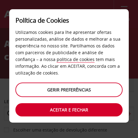
Menu
Política de Cookies
Welcome
Utilizamos cookies para lhe apresentar ofertas
to
personalizadas, análise de dados e melhorar a sua
Aluguer de
Avis
experiência no nosso site. Partilhamos os dados
com parceiros de publicidade e análise de
carros Duncanville
confiança – a nossa
política de cookies
tem mais
informação. Ao clicar em ACEITAR, concorda com a
utilização de cookies.
CARRO
COMERCIAIS
GERIR PREFERÊNCIAS
LEVANTAR EM
ACEITAR E FECHAR
Escolher uma estação de devolução diferente