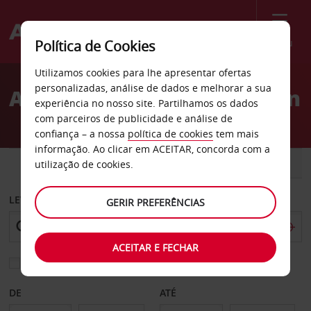
Menu
Política de Cookies
Welcome
Utilizamos cookies para lhe apresentar ofertas
to
personalizadas, análise de dados e melhorar a sua
Aluguer de carros Burleson
Avis
experiência no nosso site. Partilhamos os dados
com parceiros de publicidade e análise de
confiança – a nossa
política de cookies
tem mais
informação. Ao clicar em ACEITAR, concorda com a
CARRO
COMERCIAIS
utilização de cookies.
LEVANTAR EM
GERIR PREFERÊNCIAS
ACEITAR E FECHAR
Escolher uma estação de devolução diferente
DE
ATÉ