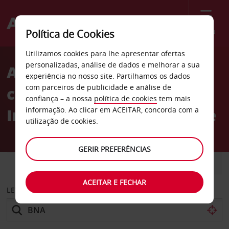
Menu
Política de Cookies
Welcome
Utilizamos cookies para lhe apresentar ofertas
to
personalizadas, análise de dados e melhorar a sua
Aluguer de
Avis
experiência no nosso site. Partilhamos os dados
com parceiros de publicidade e análise de
carros Aeroporto
confiança – a nossa
política de cookies
tem mais
Internacional de Nashville
informação. Ao clicar em ACEITAR, concorda com a
utilização de cookies.
GERIR PREFERÊNCIAS
CARRO
COMERCIAIS
ACEITAR E FECHAR
LEVANTAR EM