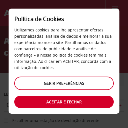
Menu
Política de Cookies
Welcome
Utilizamos cookies para lhe apresentar ofertas
to
personalizadas, análise de dados e melhorar a sua
Aluguer de
Avis
experiência no nosso site. Partilhamos os dados
com parceiros de publicidade e análise de
carros Memphis
confiança – a nossa
política de cookies
tem mais
informação. Ao clicar em ACEITAR, concorda com a
utilização de cookies.
CARRO
COMERCIAIS
GERIR PREFERÊNCIAS
LEVANTAR EM
ACEITAR E FECHAR
Escolher uma estação de devolução diferente