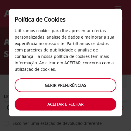
Menu
Política de Cookies
Welcome
Utilizamos cookies para lhe apresentar ofertas
to
personalizadas, análise de dados e melhorar a sua
Aluguer de carros Cool
Avis
experiência no nosso site. Partilhamos os dados
com parceiros de publicidade e análise de
Springs em Franklin
confiança – a nossa
política de cookies
tem mais
informação. Ao clicar em ACEITAR, concorda com a
utilização de cookies.
CARRO
COMERCIAIS
GERIR PREFERÊNCIAS
LEVANTAR EM
ACEITAR E FECHAR
Escolher uma estação de devolução diferente