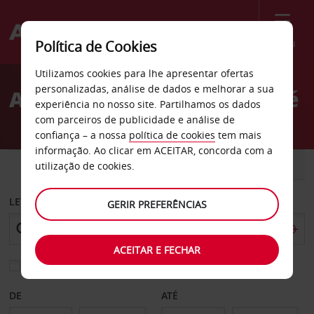
Menu
Política de Cookies
Welcome
Utilizamos cookies para lhe apresentar ofertas
to
personalizadas, análise de dados e melhorar a sua
Aluguer de carros Santa Fé
Avis
experiência no nosso site. Partilhamos os dados
com parceiros de publicidade e análise de
confiança – a nossa
política de cookies
tem mais
informação. Ao clicar em ACEITAR, concorda com a
CARRO
COMERCIAIS
utilização de cookies.
LEVANTAR EM
GERIR PREFERÊNCIAS
ACEITAR E FECHAR
Escolher uma estação de devolução diferente
DE
ATÉ