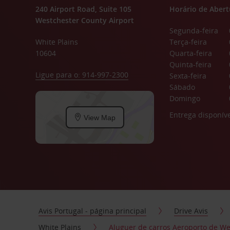
240 Airport Road, Suite 105
Horário de Abert
Westchester County Airport
Segunda-feira
White Plains
Terça-feira
10604
Quarta-feira
Quinta-feira
Ligue para o: 914-997-2300
Sexta-feira
Sábado
Domingo
Entrega disponíve
View Map
Avis Portugal - página principal
Drive Avis
White Plains
Aluguer de carros Aeroporto de We