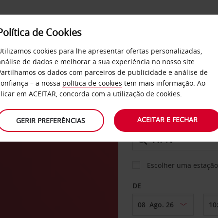
Política de Cookies
SERVIÇOS
EMPRESAS
SELF SERVICE
Utilizamos cookies para lhe apresentar ofertas personalizadas,
análise de dados e melhorar a sua experiência no nosso site.
Partilhamos os dados com parceiros de publicidade e análise de
os
confiança – a nossa
política de cookies
tem mais informação. Ao
CARRO
clicar em ACEITAR, concorda com a utilização de cookies.
ACEITAR E FECHAR
GERIR PREFERÊNCIAS
LEVANTAR EM
Escolher uma estação
DE