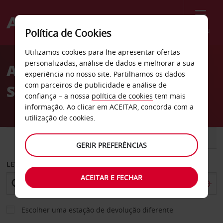
Menu
Política de Cookies
Welcome
Utilizamos cookies para lhe apresentar ofertas
to
personalizadas, análise de dados e melhorar a sua
Aluguer de carros
Avis
experiência no nosso site. Partilhamos os dados
com parceiros de publicidade e análise de
Southampton
confiança – a nossa
política de cookies
tem mais
informação. Ao clicar em ACEITAR, concorda com a
utilização de cookies.
CARRO
COMERCIAIS
GERIR PREFERÊNCIAS
LEVANTAR EM
ACEITAR E FECHAR
Escolher uma estação de devolução diferente