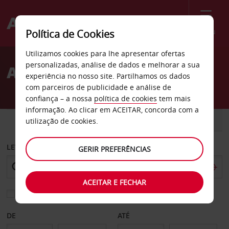
Menu
Política de Cookies
Welcome
Utilizamos cookies para lhe apresentar ofertas
to
personalizadas, análise de dados e melhorar a sua
Aluguer de carros Roslyn
Avis
experiência no nosso site. Partilhamos os dados
com parceiros de publicidade e análise de
confiança – a nossa
política de cookies
tem mais
informação. Ao clicar em ACEITAR, concorda com a
CARRO
COMERCIAIS
utilização de cookies.
LEVANTAR EM
GERIR PREFERÊNCIAS
ACEITAR E FECHAR
Escolher uma estação de devolução diferente
DE
ATÉ