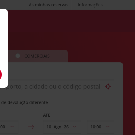
As minhas reservas
Informações
COMERCIAIS
 de devolução diferente
ATÉ