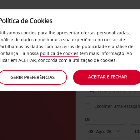
Política de Cookies
SERVIÇOS
EMPRESAS
SELF SERVICE
Utilizamos cookies para lhe apresentar ofertas personalizadas,
análise de dados e melhorar a sua experiência no nosso site.
Partilhamos os dados com parceiros de publicidade e análise de
confiança – a nossa
política de cookies
tem mais informação. Ao
CARRO
clicar em ACEITAR, concorda com a utilização de cookies.
y
ACEITAR E FECHAR
GERIR PREFERÊNCIAS
LEVANTAR EM
Escolher uma estação
DE