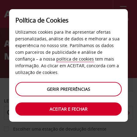
Menu
Política de Cookies
Welcome
Utilizamos cookies para lhe apresentar ofertas
to
personalizadas, análise de dados e melhorar a sua
Aluguer de carros
Avis
experiência no nosso site. Partilhamos os dados
com parceiros de publicidade e análise de
Massapequa
confiança – a nossa
política de cookies
tem mais
informação. Ao clicar em ACEITAR, concorda com a
utilização de cookies.
CARRO
COMERCIAIS
GERIR PREFERÊNCIAS
LEVANTAR EM
ACEITAR E FECHAR
Escolher uma estação de devolução diferente