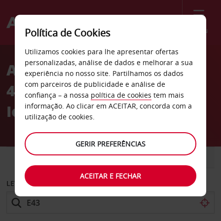
Menu
Política de Cookies
Welcome
Utilizamos cookies para lhe apresentar ofertas
to
personalizadas, análise de dados e melhorar a sua
Aluguer de carros East
Avis
experiência no nosso site. Partilhamos os dados
com parceiros de publicidade e análise de
43rd Street em Nova
confiança – a nossa
política de cookies
tem mais
Iorque
informação. Ao clicar em ACEITAR, concorda com a
utilização de cookies.
GERIR PREFERÊNCIAS
CARRO
COMERCIAIS
ACEITAR E FECHAR
LEVANTAR EM