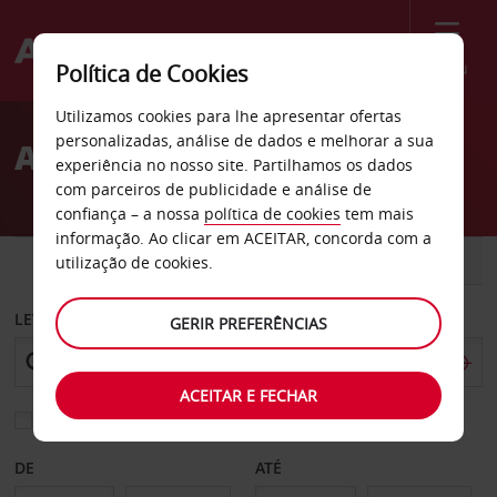
Menu
Política de Cookies
Welcome
Utilizamos cookies para lhe apresentar ofertas
to
personalizadas, análise de dados e melhorar a sua
Aluguer de carros Albany
Avis
experiência no nosso site. Partilhamos os dados
com parceiros de publicidade e análise de
confiança – a nossa
política de cookies
tem mais
informação. Ao clicar em ACEITAR, concorda com a
CARRO
COMERCIAIS
utilização de cookies.
LEVANTAR EM
GERIR PREFERÊNCIAS
ACEITAR E FECHAR
Escolher uma estação de devolução diferente
DE
ATÉ