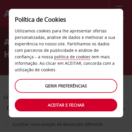
Menu
Política de Cookies
Welcome
Utilizamos cookies para lhe apresentar ofertas
to
personalizadas, análise de dados e melhorar a sua
Aluguer de carros New
Avis
experiência no nosso site. Partilhamos os dados
com parceiros de publicidade e análise de
Hampshire
confiança – a nossa
política de cookies
tem mais
informação. Ao clicar em ACEITAR, concorda com a
utilização de cookies.
CARRO
COMERCIAIS
GERIR PREFERÊNCIAS
LEVANTAR EM
ACEITAR E FECHAR
Escolher uma estação de devolução diferente