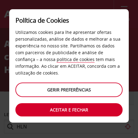
Menu
Política de Cookies
Welcome
Utilizamos cookies para lhe apresentar ofertas
to
personalizadas, análise de dados e melhorar a sua
Aluguer de
Avis
experiência no nosso site. Partilhamos os dados
com parceiros de publicidade e análise de
carros Aeroporto de
confiança – a nossa
política de cookies
tem mais
Helena
informação. Ao clicar em ACEITAR, concorda com a
utilização de cookies.
GERIR PREFERÊNCIAS
CARRO
COMERCIAIS
ACEITAR E FECHAR
LEVANTAR EM