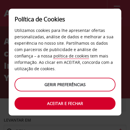
Menu
Política de Cookies
Welcome
Utilizamos cookies para lhe apresentar ofertas
to
personalizadas, análise de dados e melhorar a sua
Aluguer de
Avis
experiência no nosso site. Partilhamos os dados
com parceiros de publicidade e análise de
carros Aeroporto
confiança – a nossa
política de cookies
tem mais
Internacional Bozeman
informação. Ao clicar em ACEITAR, concorda com a
utilização de cookies.
Yellowstone
GERIR PREFERÊNCIAS
ACEITAR E FECHAR
CARRO
COMERCIAIS
LEVANTAR EM