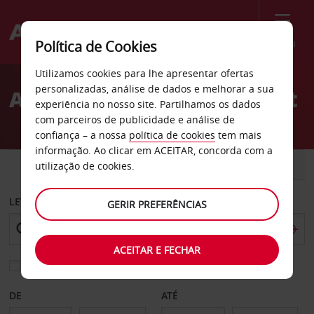
Menu
Política de Cookies
Welcome
Utilizamos cookies para lhe apresentar ofertas
to
personalizadas, análise de dados e melhorar a sua
Aluguer de carros Gulfport
Avis
experiência no nosso site. Partilhamos os dados
com parceiros de publicidade e análise de
confiança – a nossa
política de cookies
tem mais
informação. Ao clicar em ACEITAR, concorda com a
CARRO
COMERCIAIS
utilização de cookies.
LEVANTAR EM
GERIR PREFERÊNCIAS
ACEITAR E FECHAR
Escolher uma estação de devolução diferente
DE
ATÉ