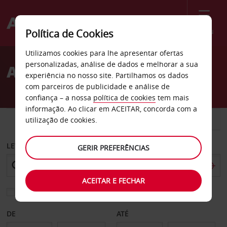
Menu
Política de Cookies
Welcome
Utilizamos cookies para lhe apresentar ofertas
to
personalizadas, análise de dados e melhorar a sua
Aluguer de carros Rogers
Avis
experiência no nosso site. Partilhamos os dados
com parceiros de publicidade e análise de
confiança – a nossa
política de cookies
tem mais
informação. Ao clicar em ACEITAR, concorda com a
CARRO
COMERCIAIS
utilização de cookies.
LEVANTAR EM
GERIR PREFERÊNCIAS
ACEITAR E FECHAR
Escolher uma estação de devolução diferente
DE
ATÉ