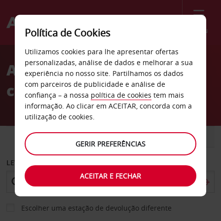
Menu
Política de Cookies
Welcome
Utilizamos cookies para lhe apresentar ofertas
to
personalizadas, análise de dados e melhorar a sua
Aluguer de
Avis
experiência no nosso site. Partilhamos os dados
com parceiros de publicidade e análise de
carros Hiawatha
confiança – a nossa
política de cookies
tem mais
informação. Ao clicar em ACEITAR, concorda com a
utilização de cookies.
CARRO
COMERCIAIS
GERIR PREFERÊNCIAS
LEVANTAR EM
ACEITAR E FECHAR
Escolher uma estação de devolução diferente