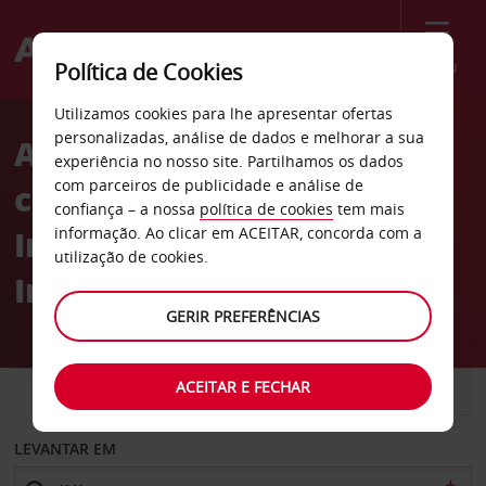
Menu
Política de Cookies
Welcome
Utilizamos cookies para lhe apresentar ofertas
to
personalizadas, análise de dados e melhorar a sua
Aluguer de
Avis
experiência no nosso site. Partilhamos os dados
com parceiros de publicidade e análise de
carros Aeroporto
confiança – a nossa
política de cookies
tem mais
Internacional de
informação. Ao clicar em ACEITAR, concorda com a
utilização de cookies.
International Falls
GERIR PREFERÊNCIAS
ACEITAR E FECHAR
CARRO
COMERCIAIS
LEVANTAR EM