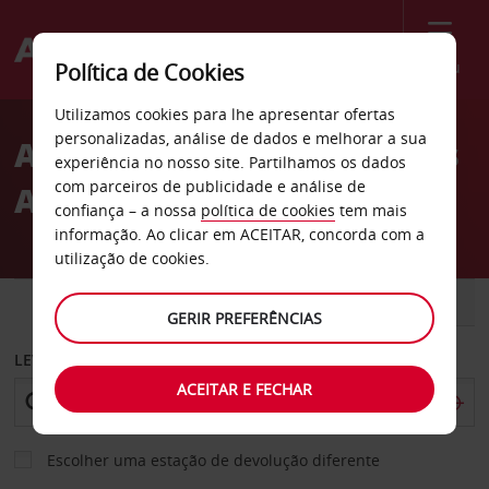
Menu
Política de Cookies
Welcome
Utilizamos cookies para lhe apresentar ofertas
to
personalizadas, análise de dados e melhorar a sua
Aluguer de carros Airways
Avis
experiência no nosso site. Partilhamos os dados
com parceiros de publicidade e análise de
Aviation Center Inc.
confiança – a nossa
política de cookies
tem mais
informação. Ao clicar em ACEITAR, concorda com a
utilização de cookies.
CARRO
COMERCIAIS
GERIR PREFERÊNCIAS
LEVANTAR EM
ACEITAR E FECHAR
Escolher uma estação de devolução diferente