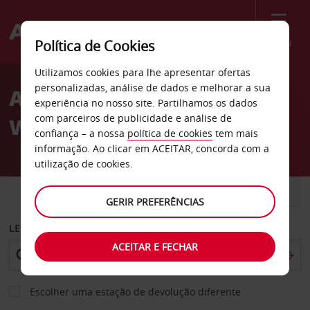
Menu
Política de Cookies
Welcome
Utilizamos cookies para lhe apresentar ofertas
to
personalizadas, análise de dados e melhorar a sua
Aluguer de carros
Avis
experiência no nosso site. Partilhamos os dados
com parceiros de publicidade e análise de
Worcester
confiança – a nossa
política de cookies
tem mais
informação. Ao clicar em ACEITAR, concorda com a
utilização de cookies.
CARRO
COMERCIAIS
GERIR PREFERÊNCIAS
LEVANTAR EM
ACEITAR E FECHAR
Escolher uma estação de devolução diferente