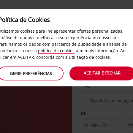
Política de Cookies
SERVIÇOS
EMPRESAS
SELF SERVICE
Utilizamos cookies para lhe apresentar ofertas personalizadas,
análise de dados e melhorar a sua experiência no nosso site.
Partilhamos os dados com parceiros de publicidade e análise de
confiança – a nossa
política de cookies
tem mais informação. Ao
CARRO
clicar em ACEITAR, concorda com a utilização de cookies.
ACEITAR E FECHAR
GERIR PREFERÊNCIAS
LEVANTAR EM
Escolher uma estação
DE