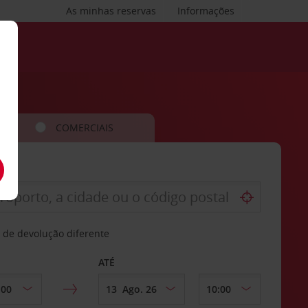
As minhas reservas
Informações
COMERCIAIS
 de devolução diferente
ATÉ