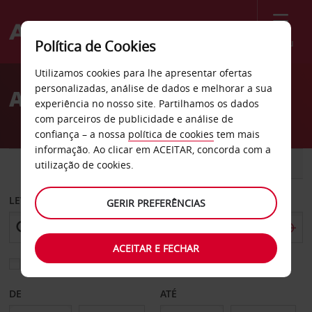
Menu
Política de Cookies
Welcome
Utilizamos cookies para lhe apresentar ofertas
to
personalizadas, análise de dados e melhorar a sua
Aluguer de carros Bowie
Avis
experiência no nosso site. Partilhamos os dados
com parceiros de publicidade e análise de
confiança – a nossa
política de cookies
tem mais
informação. Ao clicar em ACEITAR, concorda com a
CARRO
COMERCIAIS
utilização de cookies.
LEVANTAR EM
GERIR PREFERÊNCIAS
ACEITAR E FECHAR
Escolher uma estação de devolução diferente
DE
ATÉ