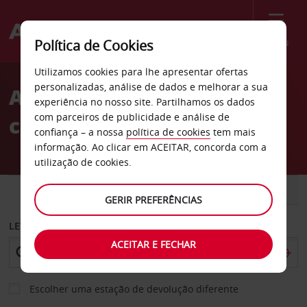
Menu
Política de Cookies
Welcome
Utilizamos cookies para lhe apresentar ofertas
to
personalizadas, análise de dados e melhorar a sua
Aluguer de
Avis
experiência no nosso site. Partilhamos os dados
com parceiros de publicidade e análise de
carros Reisterstown
confiança – a nossa
política de cookies
tem mais
informação. Ao clicar em ACEITAR, concorda com a
utilização de cookies.
CARRO
COMERCIAIS
GERIR PREFERÊNCIAS
LEVANTAR EM
ACEITAR E FECHAR
Escolher uma estação de devolução diferente