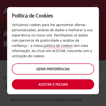
Menu
Política de Cookies
Welcome
Utilizamos cookies para lhe apresentar ofertas
to
personalizadas, análise de dados e melhorar a sua
Aluguer de carros Glen
Avis
experiência no nosso site. Partilhamos os dados
com parceiros de publicidade e análise de
Burnie em Maryland
confiança – a nossa
política de cookies
tem mais
informação. Ao clicar em ACEITAR, concorda com a
utilização de cookies.
CARRO
COMERCIAIS
GERIR PREFERÊNCIAS
LEVANTAR EM
ACEITAR E FECHAR
Escolher uma estação de devolução diferente